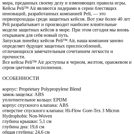
мира, преданных своему делу и изменяющих правила игры.
Кейсы Peli™ Air являются лидерами в серии блестящих
инноваций, разработанных компанией Peli, — это
первопроходцы среди защитных кейсов. Вот уже более 40 лет
Peli разрабатывает и производит наиболее влиятельные
модели защитных кейсов в мире. При этом сегодня мы вновь
открываем для себя новый путь.
Запуская линейку кейсов Peli™ Air, наша компания заново
определяет будущее защитных приспособлений,
отличающихся замечательным сочетанием легкости и
прочности.
Все кейсы Peli™ Air доступны в черном, желтом, оранжевом и
сером цветовом исполнении.
ОСОБЕННОСТИ
корпус: Proprietary Polypropylene Blend
замок-защелка: ABS
уплотнительное кольцо: EPDM
корпус спускного клапана: ABS
отверстие спускного клапана: Hi-Flow Gore-Tex 3 Micron
Hydrophobic Non-Woven
глубина крышки: 5,1 см
глубина дна: 19,6 см
общая глубина: 24,6 см