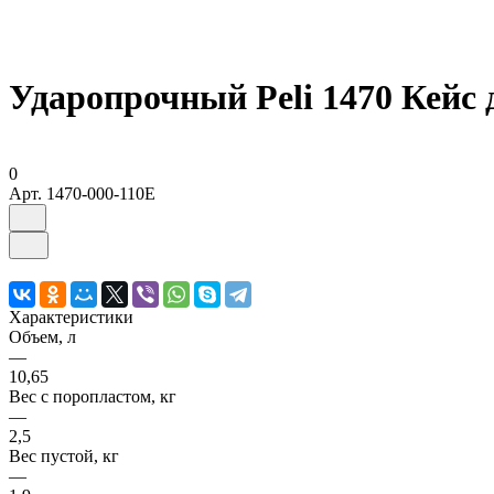
Ударопрочный Peli 1470 Кейс 
0
Арт.
1470-000-110E
Характеристики
Объем, л
—
10,65
Вес с поропластом, кг
—
2,5
Вес пустой, кг
—