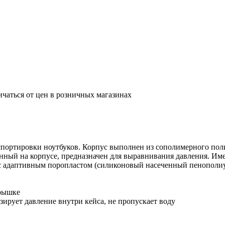
ичаться от цен в розничных магазинах
нспортировки ноутбуков. Корпус выполнен из сополимерного по
ный на корпусе, предназначен для выравнивания давления. Имее
я с адаптивным поропластом (силиконовый насеченный пенополи
крышке
ирует давление внутри кейса, не пропускает воду