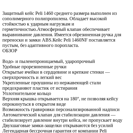
Защитный кейс Peli 1460 среднего размера выполнен из
сополимерного полипропилена. Обладает высокой
стойкостью к ударным нагрузкам и
герметичностью.Атмосферный клапан обеспечивает
выравнивание давления. Имеется обрезиненная ручка для
переноски и замки ABS.Кейс Peli 1460NF поставляется
пустым, без адаптивного поропласта.
ОБЗОР
Водо- и пыленепроницаемый, ударопрочный
Удобные прорезиненные ручки
Открытые ячейки в сердцевине и крепкие стенки —
сверхпрочность и легкий вес
Укрепленные проушины из нержавеющей стали
предохраняют пластик от истирания
Уплотнительное кольцо
Верхняя крышка открывается на 180°, не позволяя кейсу
опрокинуться в открытом виде
Возможность гравировки персонализированной надписи
Автоматический клапан для стабилизации давления —
стабилизирует давление внутри кейса, не пропускает воду
Двухшаговые замки-защелки открываются без усилий
Легендарная бессрочная гарантия от компании Peli