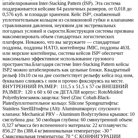
штабелирования Inter-Stacking Pattern (ISP). Эта система
поддерживается кейсами 64 различных размеров, от 0,018 до
0,576 куб. м площади хранения. Кейс ISP², снабженный
уплотнительным кольцом из силиконовой губки и клапанами
стравливания давления, неуязвим для экстремальных
погодных условий и сырости.Конструкция системы призвана
максимизировать объем стандартных логистических
платформ. Неважно, что вы загружаете — стандартные
поддоны, поддоны НАТО, контейнеры JMIC, поддоны 463L
или морские контейнеры, система кейсов ISP² обеспечит
максимально эффективное использование грузового
пространства.Благодаря системе Inter-Stacking Pattern кейсы
ISP2 можно штабелировать как цельные блоки. Квадратный
рельеф 10x10 см на дне соответствует рельефу кейса под ним,
буквально сливаясь с ним и прочно фиксируясь на месте.
ВНУТРЕННИЙ РАЗМЕР: 111,5 x 51,5 x 57 см ВНЕШНИЙ
РАЗМЕР: 120 x 60 x 60 см ДЕТАЛИ корпус: RotoMolded
Polyethyleneзамок-защелка: Steel (Zinc Cobalt-Black-
Plated)уплотнительное кольцо: Silicone Spongeштифты:
Stainless SteelШтифты (Alt): Aluminumкорпус спускного
клапана: Mechanical PRV - Aluminum Bodyглубина крышки: 10
смглубина дна: 50 смобщая глубина: 60 смвнутренний объем:
0,327 м³масса без вспененного материала: 22 кгплавучесть:
856.27 lbs (388.4 кг)минимальная температура: -30 °
Cмаксимальная температура: 70 ° C КОНФИГУРАЦИИ