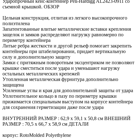
Ударопрочный кейс-контейнер Peli-Hardigg AL2423-0911 со
съемной крышкой. ОБЗОР
Цельная конструкция, отлитая из легкого высокопрочного
полиэтилена
Запатентованные влитые металлические вставки крепления
защелок и замков распределяют нагрузку равномерно по
периметру контейнера
Литые ребра жесткости и другой рельеф помогает закрепить
контейнеры при штабелировании, придает вертикальную
силу и дополнительную защиту
Замки с притяжным поворотным эксцентриком не позволяют
крышке сместиться после удара и уменьшают нагрузку
остальных металлических крепежей
Утопленная металлическая фурнитура дополнительно
защищена
Усиленные углы и края для дополнительной защиты от удара
Уплотнительное кольцо в пазу по периметру крышки
прижимается специальным выступом на корпусе контейнера
для сохранения герметизации даже после удара
ВНУТРЕННИЙ РАЗМЕР : 62,9 x 59,1 x 50,8 см ВНЕШНИЙ
РАЗМЕР : 70,5 x 66,7 x 58,9 см ДЕТАЛИ
корпус: RotoMolded Polyethylene