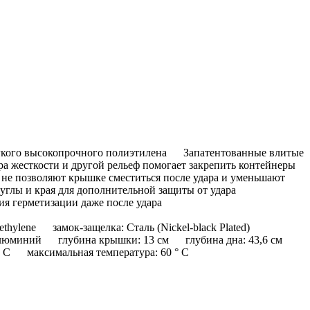
егкого высокопрочного полиэтилена Запатентованные влитые
а жесткости и другой рельеф помогает закрепить контейнеры
е позволяют крышке сместиться после удара и уменьшают
углы и края для дополнительной защиты от удара
я герметизации даже после удара
hylene замок-защелка: Сталь (Nickel-black Plated)
 Алюминий глубина крышки: 13 см глубина дна: 43,6 см
° C максимальная температура: 60 ° C