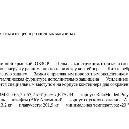
ичаться от цен в розничных магазинах
арнирной крышкой. ОБЗОР Цельная конструкция, отлитая из л
ляют нагрузку равномерно по периметру контейнера Литые ребр
ельную защиту Замки с притяжным поворотным эксцентриком н
еталлическая фурнитура дополнительно защищена Усиленные 
ся специальным выступом на корпусе контейнера для сохранени
 : 65,7 x 53,2 x 61,6 см ДЕТАЛИ корпус: RotoMolded Polyet
таль штифты (Alt): Алюминий корпус спускного клапана:
13,2 кг плавучесть: 201,9 кг минимальная температура: -29 