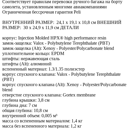
Соответствует правилам перевозки ручного багажа на борту
самолета, установленным многими авиакомпаниями
Ограниченная бессрочная гарантия Peli
ВНУТРЕННИЙ РАЗМЕР: 24,1 x 19,1 x 10,8 см ВНЕШНИЙ
РАЗМЕР: 30 x 24,9 x 11,9 см ДЕТАЛИ
корпус: Injection Molded HPX® high performance resin
замок-защелка: Valox - Polybutylene Terephthalate (PBT)
замок-защелка (Alt): Xenoy - Polyester/Polycarbonate blend
уплотнительное кольцо: EPDM
штифты: нержавеющая сталь
штифты (Alt): алюминий
вспененный материал: 1.3/1.35 полиэстер
корпус спускного клапана: Valox - Polybutylene Terephthalate
(PBT)
корпус спускного клапана (Alt): Xenoy - Polyester/Polycarbonate
blend
отверстие спускного клапана: Gortex membrane
глубина крышки: 3,8 см
глубина дна: 7 см
общая глубина: 10,8 см
внутренний объем: 0,005 м³
масса со вспененным материалом: 1,4 кг
масса без вспененного материала: 1,2 кг