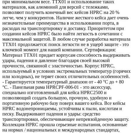
при минимальном весе. TTX01 и использование таких
материалов, как алюминий для версий с тележками,
позволяют получить конечный вес кейсов HPRC на 20 %
легче, чем у конкурентов. Наличие жесткого кейса дает очень
незначительные преимущества в использовании порта, в
расходах на транспортировку и доставку. Приоритетом при
создании кейсов HPRC было найти легкость в сочетании с
максимальной защитой. В любом случае разработка материала
TTX01 продолжается: поиск легкости не в ущерб защите - это
ключевой момент для нашей компании. Сертификация:
Материал TTX01 придает корпусам способность выдерживать
удары, падения и давление благодаря своей высокой
прочности, связанной с эластичностью. Корпус HPRC,
используемый в условиях экстремальных температур (горячих
или холодных), не теряет своих отличительных особенностей.
- Гарантируется температурный диапазон от - 40 °С до + 80
°С. - Панельная рама HPRCPF-006-01 - это аксессуар,
специально изготовленный для кейса HPRC2500 и
позволяющий создать большую, прочную, удобную и
портативную рабочую базу поверх вашего кейса. Все кейсы
HPRC водонепроницаемы, устойчивы к пыли, кислотам и
песку. Выдерживают падения и удары: средство
транспортировки, обеспечивающее непревзойденную защиту.
Коллекция HPRC прошла серьезные испытания, основанные
на нормах / национальных и международных стандартах,