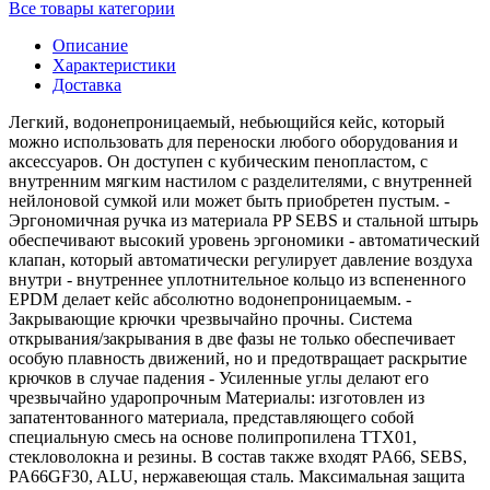
Все товары категории
Описание
Характеристики
Доставка
Легкий, водонепроницаемый, небьющийся кейс, который
можно использовать для переноски любого оборудования и
аксессуаров. Он доступен с кубическим пенопластом, с
внутренним мягким настилом с разделителями, с внутренней
нейлоновой сумкой или может быть приобретен пустым. -
Эргономичная ручка из материала PP SEBS и стальной штырь
обеспечивают высокий уровень эргономики - автоматический
клапан, который автоматически регулирует давление воздуха
внутри - внутреннее уплотнительное кольцо из вспененного
EPDM делает кейс абсолютно водонепроницаемым. -
Закрывающие крючки чрезвычайно прочны. Система
открывания/закрывания в две фазы не только обеспечивает
особую плавность движений, но и предотвращает раскрытие
крючков в случае падения - Усиленные углы делают его
чрезвычайно ударопрочным Материалы: изготовлен из
запатентованного материала, представляющего собой
специальную смесь на основе полипропилена TTX01,
стекловолокна и резины. В состав также входят PA66, SEBS,
PA66GF30, ALU, нержавеющая сталь. Максимальная защита