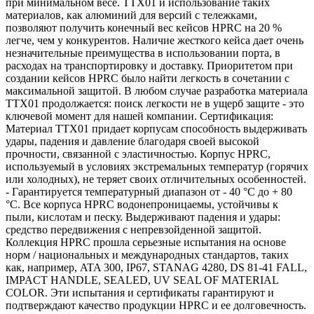
при минимальном весе. TTX01 и использование таких
материалов, как алюминий для версий с тележками,
позволяют получить конечный вес кейсов HPRC на 20 %
легче, чем у конкурентов. Наличие жесткого кейса дает очень
незначительные преимущества в использовании порта, в
расходах на транспортировку и доставку. Приоритетом при
создании кейсов HPRC было найти легкость в сочетании с
максимальной защитой. В любом случае разработка материала
TTX01 продолжается: поиск легкости не в ущерб защите - это
ключевой момент для нашей компании. Сертификация:
Материал TTX01 придает корпусам способность выдерживать
удары, падения и давление благодаря своей высокой
прочности, связанной с эластичностью. Корпус HPRC,
используемый в условиях экстремальных температур (горячих
или холодных), не теряет своих отличительных особенностей.
- Гарантируется температурный диапазон от - 40 °С до + 80
°С. Все корпуса HPRC водонепроницаемы, устойчивы к
пыли, кислотам и песку. Выдерживают падения и удары:
средство передвижения с непревзойденной защитой.
Коллекция HPRC прошла серьезные испытания на основе
норм / национальных и международных стандартов, таких
как, например, ATA 300, IP67, STANAG 4280, DS 81-41 FALL,
IMPACT HANDLE, SEALED, UV SEAL OF MATERIAL
COLOR. Эти испытания и сертификаты гарантируют и
подтверждают качество продукции HPRC и ее долговечность.