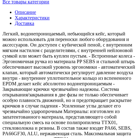
Все товары категории
Описание
Характеристики
Доставка
Легкий, водонепроницаемый, небьющийся кейс, который
можно использовать для переноски любого оборудования и
аксессуаров. Он доступен с кубической пеной, с внутренним
мягким настилом с разделителями, с внутренней нейлоновой
сумкой или может быть куплен пустым. - Встроенные колеса -
Эргономичная ручка из материала PP SEBS и стальной штырь
обеспечивают высокий уровень эргономики - автоматический
клапан, который автоматически регулирует давление воздуха
внутри - внутреннее уплотнительное кольцо из вспененного
EPDM делает кейс абсолютно водонепроницаемым -
Закрывающие крючки чрезвычайно надежны. Система
открывания/закрывания в две фазы не только обеспечивает
особую плавность движений, но и предотвращает раскрытие
крючков в случае падения - Усиленные углы делают его
чрезвычайно ударопрочным Материалы: изготовлен из
запатентованного материала, представляющего собой
специальную смесь на основе полипропилена TTX01,
стекловолокна и резины. В состав также входят PA66, SEBS,
PA66GF30, ALU, нержавеющая сталь. Максимальная защита