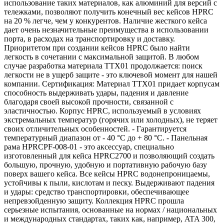
использование таких материалов, как алюминий для версий с
тележками, позволяют получить конечный вес кейсов HPRC
на 20 % легче, чем у конкурентов. Наличие жесткого кейса
дает очень незначительные преимущества в использовании
порта, в расходах на транспортировку и доставку.
Приоритетом при создании кейсов HPRC было найти
легкость в сочетании с максимальной защитой. В любом
случае разработка материала TTX01 продолжается: поиск
легкости не в ущерб защите - это ключевой момент для нашей
компании. Сертификация: Материал TTX01 придает корпусам
способность выдерживать удары, падения и давление
благодаря своей высокой прочности, связанной с
эластичностью. Корпус HPRC, используемый в условиях
экстремальных температур (горячих или холодных), не теряет
своих отличительных особенностей. - Гарантируется
температурный диапазон от - 40 °С до + 80 °С. - Панельная
рама HPRCPF-008-01 - это аксессуар, специально
изготовленный для кейса HPRC2700 и позволяющий создать
большую, прочную, удобную и портативную рабочую базу
поверх вашего кейса. Все кейсы HPRC водонепроницаемы,
устойчивы к пыли, кислотам и песку. Выдерживают падения
и удары: средство транспортировки, обеспечивающее
непревзойденную защиту. Коллекция HPRC прошла
серьезные испытания, основанные на нормах / национальных
и международных стандартах, таких как, например, ATA 300,