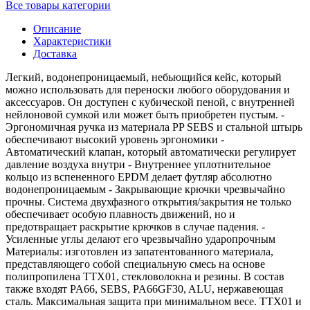
Все товары категории
Описание
Характеристики
Доставка
Легкий, водонепроницаемый, небьющийся кейс, который
можно использовать для переноски любого оборудования и
аксессуаров. Он доступен с кубической пеной, с внутренней
нейлоновой сумкой или может быть приобретен пустым. -
Эргономичная ручка из материала PP SEBS и стальной штырь
обеспечивают высокий уровень эргономики -
Автоматический клапан, который автоматически регулирует
давление воздуха внутри - Внутреннее уплотнительное
кольцо из вспененного EPDM делает футляр абсолютно
водонепроницаемым - Закрывающие крючки чрезвычайно
прочны. Система двухфазного открытия/закрытия не только
обеспечивает особую плавность движений, но и
предотвращает раскрытие крючков в случае падения. -
Усиленные углы делают его чрезвычайно ударопрочным
Материалы: изготовлен из запатентованного материала,
представляющего собой специальную смесь на основе
полипропилена TTX01, стекловолокна и резины. В состав
также входят PA66, SEBS, PA66GF30, ALU, нержавеющая
сталь. Максимальная защита при минимальном весе. TTX01 и