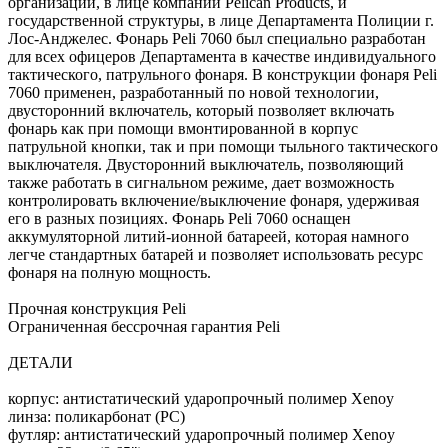
организации, в лице компании Pelican Products, и
государственной структуры, в лице Департамента Полиции г.
Лос-Анджелес. Фонарь Peli 7060 был специально разработан
для всех офицеров Департамента в качестве индивидуального
тактического, патрульного фонаря. В конструкции фонаря Peli
7060 применен, разработанный по новой технологии,
двусторонний включатель, который позволяет включать
фонарь как при помощи вмонтированной в корпус
патрульной кнопки, так и при помощи тыльного тактического
выключателя. Двусторонний выключатель, позволяющий
также работать в сигнальном режиме, дает возможность
контролировать включение/выключение фонаря, удерживая
его в разных позициях. Фонарь Peli 7060 оснащен
аккумуляторной литий-ионной батареей, которая намного
легче стандартных батарей и позволяет использовать ресурс
фонаря на полную мощность.
Прочная конструкция Peli
Ограниченная бессрочная гарантия Peli
ДЕТАЛИ
корпус: антистатический ударопрочный полимер Xenoy
линза: поликарбонат (PC)
футляр: антистатический ударопрочный полимер Xenoy