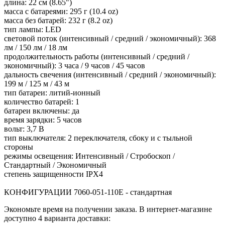
длина: 22 см (8.65")
масса с батареями: 295 г (10.4 oz)
масса без батарей: 232 г (8.2 oz)
тип лампы: LED
световой поток (интенсивный / средний / экономичный): 368
лм / 150 лм / 18 лм
продолжительность работы (интенсивный / средний /
экономичный): 3 часа / 9 часов / 45 часов
дальность свечения (интенсивный / средний / экономичный):
199 м / 125 м / 43 м
тип батареи: литий-ионный
количество батарей: 1
батареи включены: да
время зарядки: 5 часов
вольт: 3,7 В
тип выключателя: 2 переключателя, сбоку и с тыльной
стороны
режимы освещения: Интенсивный / Стробоскоп /
Стандартный / Экономичный
степень защищенности IPX4
КОНФИГУРАЦИИ 7060-051-110E - стандартная
Экономьте время на получении заказа. В интернет-магазине
доступно 4 варианта доставки: