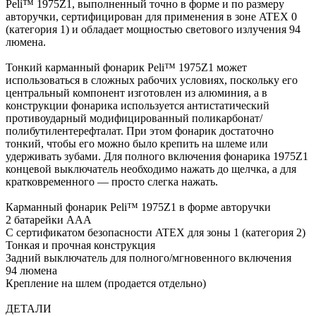
Peli™ 1975Z1, выполненный точно в форме и по размеру
авторучки, сертифицирован для применения в зоне ATEX 0
(категория 1) и обладает мощностью светового излучения 94
люмена.
Тонкий карманный фонарик Peli™ 1975Z1 может
использоваться в сложных рабочих условиях, поскольку его
центральный компонент изготовлен из алюминия, а в
конструкции фонарика используется антистатический
противоударный модифицированный поликарбонат/
полибутилентерефталат. При этом фонарик достаточно
тонкий, чтобы его можно было крепить на шлеме или
удерживать зубами. Для полного включения фонарика 1975Z1
концевой выключатель необходимо нажать до щелчка, а для
кратковременного — просто слегка нажать.
Карманный фонарик Peli™ 1975Z1 в форме авторучки
2 батарейки ААА
С сертификатом безопасности ATEX для зоны 1 (категория 2)
Тонкая и прочная конструкция
Задний выключатель для полного/мгновенного включения
94 люмена
Крепление на шлем (продается отдельно)
ДЕТАЛИ