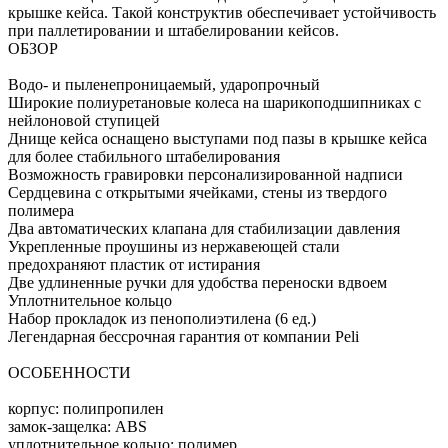
крышке кейса. Такой конструктив обеспечивает устойчивость
при паллетировании и штабелировании кейсов.
ОБЗОР
Водо- и пыленепроницаемый, ударопрочный
Широкие полиуретановые колеса на шарикоподшипниках с
нейлоновой ступицей
Днище кейса оснащено выступами под пазы в крышке кейса
для более стабильного штабелирования
Возможность гравировки персонализированной надписи
Сердцевина с открытыми ячейками, стены из твердого
полимера
Два автоматических клапана для стабилизации давления
Укрепленные проушины из нержавеющей стали
предохраняют пластик от истирания
Две удлиненные ручки для удобства переноски вдвоем
Уплотнительное кольцо
Набор прокладок из пенополиэтилена (6 ед.)
Легендарная бессрочная гарантия от компании Peli
ОСОБЕННОСТИ
корпус: полипропилен
замок-защелка: ABS
уплотнительное кольцо: полимер