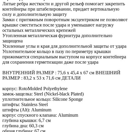
Литые ребра жесткости и другой рельеф помогает закрепить
контейнеры при штабелировании, придает вертикальную
силу и дополнительную защиту
Замки с притяжным поворотным эксцентриком не позволяют
крышке сместиться после удара и уменьшают нагрузку
остальных металлических крепежей
Утопленная металлическая фурнитура дополнительно
защищена
Усиленные углы и края для дополнительной защиты от удара
Уплотнительное кольцо в пазу по периметру крышки
прижимается специальным выступом на корпусе контейнера
для сохранения герметизации даже после удара
ВНУТРЕННИЙ РАЗМЕР : 75,6 x 45,4 x 67 см ВНЕШНИЙ
РАЗМЕР : 83,2 x 53 x 71,6 см ДЕТАЛИ
корпус: RotoMolded Polyethylene
замок-защелка: Steel (Nickel-black Plated)
уплотнительное кольцо: Silicone Sponge
штифты: Stainless Steel
штифты (Alt): Aluminum
корпус спускного клапана: Aluminum
глубина крышки: 6,7 см
глубина дна: 60,3 см
общая глубина: 67 см