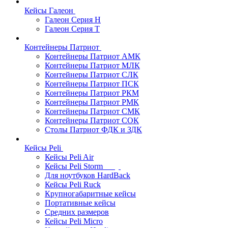
Кейсы Галеон
Галеон Серия Н
Галеон Серия Т
Контейнеры Патриот
Контейнеры Патриот АМК
Контейнеры Патриот МЛК
Контейнеры Патриот CЛК
Контейнеры Патриот ПСК
Контейнеры Патриот РКМ
Контейнеры Патриот РМК
Контейнеры Патриот СМК
Контейнеры Патриот СОК
Столы Патриот ФДК и ЗДК
Кейсы Peli
Кейсы Peli Air
Кейсы Peli Storm
Для ноутбуков HardBack
Кейсы Peli Ruck
Крупногабаритные кейсы
Портативные кейсы
Средних размеров
Кейсы Peli Micro