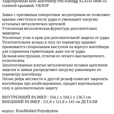
Ударопрочный кейс-контейнер Peli-Hardigg AL4141-0846 со
съемной крышкой. ОБЗОР
Замки с притяжным поворотным эксцентриком не позволяют
крышке сместиться после удара и уменьшают нагрузку
остальных металлических крепежей
Утопленная металлическая фурнитура дополнительно
защищена
Усиленные углы и края для дополнительной защиты от удара
Уплотнительное кольцо в пазу по периметру крышки
прижимается специальным выступом на корпусе контейнера
для сохранения герметизации даже после удара
Цельная конструкция, отлитая из легкого высокопрочного
полиэтилена
Запатентованные влитые металлические вставки крепления
защелок и замков распределяют нагрузку равномерно по
периметру контейнера
Литые ребра жесткости и другой рельеф помогает закрепить
контейнеры при штабелировании, придает вертикальную
силу и дополнительную защиту
ВНУТРЕННИЙ РАЗМЕР : 104,1 x 104,1 x 136,5 см
ВНЕШНИЙ РАЗМЕР : 111,8 x 111,8 x 141 см ДЕТАЛИ
корпус: RotoMolded Polyethylene