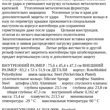
после удара и уменьшают нагрузку остальных металлических
крепежей Утопленная металлическая фурнитура
дополнительно защищена Усиленные углы и края для
дополнительной защиты от удара Уплотнительное кольцо в
пазу по периметру крышки прижимается специальным
выступом на корпусе контейнера для сохранения
герметизации даже после удара Цельная конструкция,
отлитая из легкого высокопрочного полиэтилена
Запатентованные влитые металлические вставки крепления
защелок и замков распределяют нагрузку равномерно по
периметру контейнера Литые ребра жесткости и другой
рельеф помогает закрепить контейнеры при штабелировании,
придает вертикальную силу и дополнительную защиту
ВНУТРЕННИЙ РАЗМЕР : 75,6 x 45,4 x 47,3 см ВНЕШНИЙ
РАЗМЕР : 83,2 x 53 x 51,9 см ДЕТАЛИ корпус: RotoMolded
Polyethylene замок-защелка: Steel (Nickel-black Plated)
уплотнительное кольцо: Silicone Sponge штифты: Stainless
Steel штифты (Alt): Aluminum корпус спускного клапана:
Aluminum глубина крышки: 23,5 см глубина дна: 23,8 см
общая глубина: 47,3 см внутренний объем: 0,162 м³
масса: 15,4 кг плавучесть: 213,5 кг минимальная
температура: -29 ° C максимальная температура: 60 ° C
КОНФИГУРАЦИИ AL3018-0909 - Standard