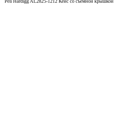
Peli Hardigg AL2825-1212 Кейс со съемной крышкой