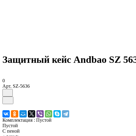
Защитный кейс Andbao SZ 56
0
Арт.
SZ-5636
Комплектация :
Пустой
Пустой
С пеной